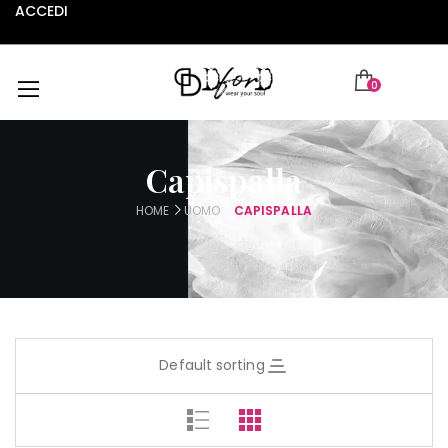
ACCEDI
0
Capispalla
HOME
UOMO
CAPISPALLA
Default sorting