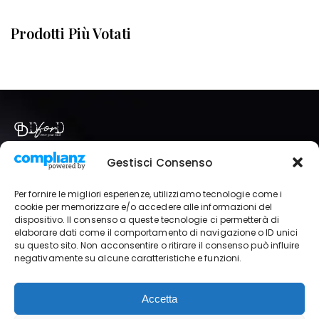
Prodotti Più Votati
Via Italia, 86 Brugherio (MB)
Gestisci Consenso
+39 333 821 6295
dford.abbigliamento@gmail.com
Per fornire le migliori esperienze, utilizziamo tecnologie come i
P.IVA | 11989690968
cookie per memorizzare e/o accedere alle informazioni del
dispositivo. Il consenso a queste tecnologie ci permetterà di
elaborare dati come il comportamento di navigazione o ID unici
SHOP
IL MIO ACCOUNT
NEGOZIO
su questo sito. Non acconsentire o ritirare il consenso può influire
negativamente su alcune caratteristiche e funzioni.
TERMINI E CONDIZIONI
PRIVACY POLICY
Accetta
© Copyright 2024. Designed
by
PMA