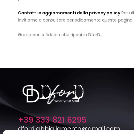
Contatti e aggiornamenti della privacy policy
Per ul
invitiamo a consultare periodicamente questa pagina pe
Grazie per la fiducia che riponi in DforD.
+39 333 821 6295
dford.abbigliamento@gmail.com