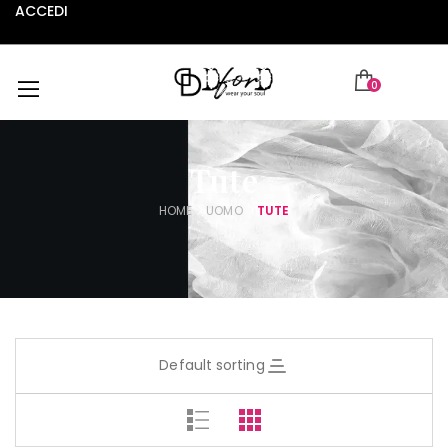
ACCEDI
0
Tute
HOME
UOMO
TUTE
Default sorting