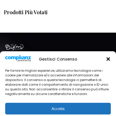
Prodotti Più Votati
Via Italia, 86 Brugherio (MB)
Gestisci Consenso
+39 333 821 6295
dford.abbigliamento@gmail.com
Per fornire le migliori esperienze, utilizziamo tecnologie come i
P.IVA | 11989690968
cookie per memorizzare e/o accedere alle informazioni del
dispositivo. Il consenso a queste tecnologie ci permetterà di
elaborare dati come il comportamento di navigazione o ID unici
SHOP
IL MIO ACCOUNT
NEGOZIO
su questo sito. Non acconsentire o ritirare il consenso può influire
negativamente su alcune caratteristiche e funzioni.
TERMINI E CONDIZIONI
PRIVACY POLICY
Accetta
© Copyright 2024. Designed
by
PMA