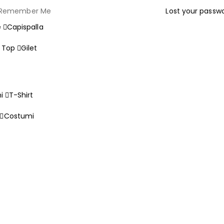
Remember Me
Lost your passw
e
Capispalla
e Top
Gilet
i
T-Shirt
Costumi