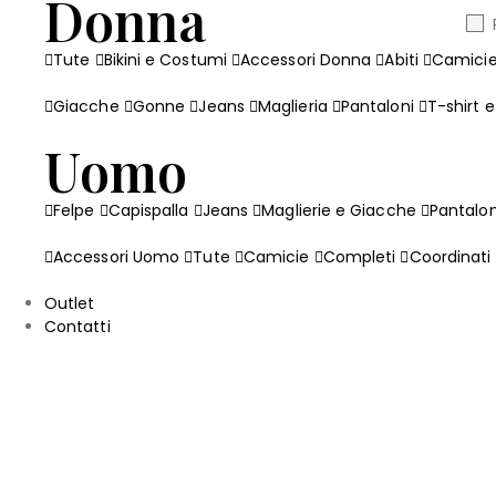
Donna
Tute
Bikini e Costumi
Accessori Donna
Abiti
Camici
Giacche
Gonne
Jeans
Maglieria
Pantaloni
T-shirt 
Uomo
Felpe
Capispalla
Jeans
Maglierie e Giacche
Pantalon
Accessori Uomo
Tute
Camicie
Completi
Coordinati
Outlet
Contatti