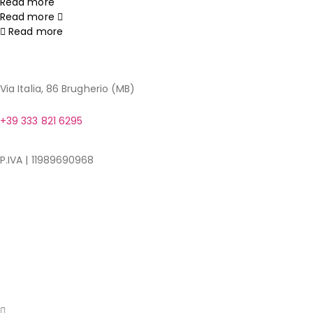
Read more
Read more
Read more
Via Italia, 86 Brugherio (MB)
+39 333 821 6295
dford.abbigliamento@gmail.com
P.IVA | 11989690968
Shop
Il mio account
Negozio
Termini e Condizioni
Privacy Polic
© Copyright 2024. Designed by
PMA