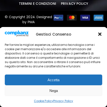
TERMINI E CONDIZIONI
PRIVACY POLICY
© Copyright 2024. Designed
by
PMA
Gestisci Consenso
Per fornire le migliori esperienze, utilizziamo tecnologie come i
cookie per memorizzare e/o accedere alle informazioni del
dispositivo. Il consenso a queste tecnologie ci permetterà di
elaborare dati come il comportamento di navigazione o ID unici
su questo sito. Non acconsentire o ritirare il consenso può influire
negativamente su alcune caratteristiche e funzioni.
Accetta
Nega
Cookie Policy
Privacy Policy
Home
Cerca
Shop
Chiama
Altro