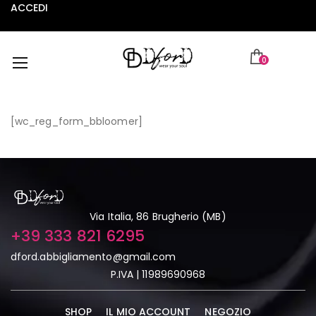
ACCEDI
0
[wc_reg_form_bbloomer]
Via Italia, 86 Brugherio (MB)
+39 333 821 6295
dford.abbigliamento@gmail.com
P.IVA | 11989690968
SHOP
IL MIO ACCOUNT
NEGOZIO