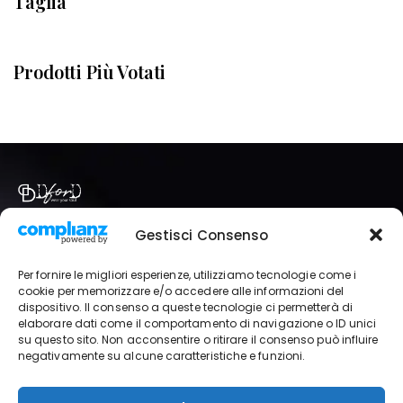
Taglia
Prodotti Più Votati
Via Italia, 86 Brugherio (MB)
Gestisci Consenso
+39 333 821 6295
dford.abbigliamento@gmail.com
Per fornire le migliori esperienze, utilizziamo tecnologie come i
P.IVA | 11989690968
cookie per memorizzare e/o accedere alle informazioni del
dispositivo. Il consenso a queste tecnologie ci permetterà di
elaborare dati come il comportamento di navigazione o ID unici
SHOP
IL MIO ACCOUNT
NEGOZIO
su questo sito. Non acconsentire o ritirare il consenso può influire
negativamente su alcune caratteristiche e funzioni.
TERMINI E CONDIZIONI
PRIVACY POLICY