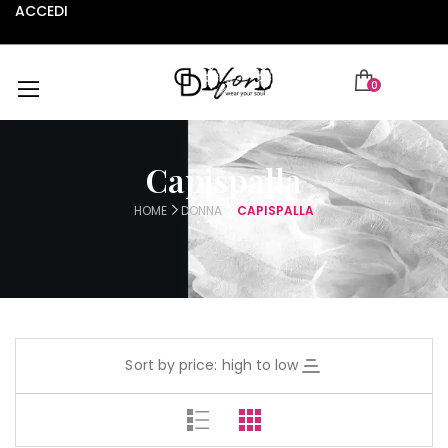
ACCEDI
0
Capispalla
HOME
DONNA
CAPISPALLA
Sort by price: high to low